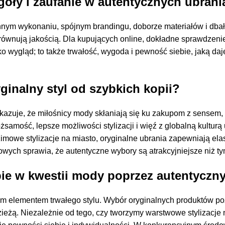
góły i zaufanie w autentycznych ubran
nnym wykonaniu, spójnym brandingu, doborze materiałów i dbało
dorównują jakością. Dla kupujących online, dokładne sprawdzen
ko wygląd; to także trwałość, wygoda i pewność siebie, jaką d
ginalny styl od szybkich kopii?
azuje, że miłośnicy mody skłaniają się ku zakupom z sensem,
ożsamość, lepsze możliwości stylizacji i więź z globalną kulturą
imowe stylizacje na miasto, oryginalne ubrania zapewniają elas
wych sprawia, że autentyczne wybory są atrakcyjniejsze niż t
ie w kwestii mody poprzez autentyczny
nym elementem trwałego stylu. Wybór oryginalnych produktów po
odzieżą. Niezależnie od tego, czy tworzymy warstwowe stylizacje