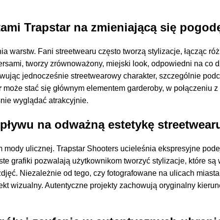
tami Trapstar na zmieniającą się pogod
arstw. Fani streetwearu często tworzą stylizacje, łącząc różne 
ersami, tworzy zrównoważony, miejski look, odpowiedni na co 
howując jednocześnie streetwearowy charakter, szczególnie pod
r
może stać się głównym elementem garderoby, w połączeniu z
nie wyglądać atrakcyjnie.
 wpływu na odważną estetykę streetwear
mody ulicznej. Trapstar Shooters ucieleśnia ekspresyjne pode
te grafiki pozwalają użytkownikom tworzyć stylizacje, które s
ęć. Niezależnie od tego, czy fotografowane na ulicach miasta
fekt wizualny. Autentyczne projekty zachowują oryginalny kier