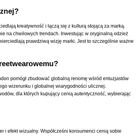
cznej?
iedlają kreatywność i łączą się z kulturą stojącą za marką.
ie na chwilowych trendach. Inwestując w oryginalną odzież
wierciedlają prawdziwą wizję marki. Jest to szczególnie ważne
streetwearowemu?
 London pomógł zbudować globalną renomę wśród entuzjastów
ego wizerunku i globalnej wiarygodności ulicznej.
owodów, dla których kupujący cenią autentyczność, wybierając
ter i efekt wizualny. Współcześni konsumenci cenią sobie