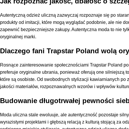
Jak rozpoznać jakość, dbałość o szcze
Autentyczną odzież uliczną zazwyczaj rozpoznaje się po stara
produkty od imitacji, które mogą wyglądać podobnie, ale nie 
zapewnić bezpieczniejsze zakupy. Autentyczna moda to nie tyl
oryginalnej marki.
Dlaczego fani Trapstar Poland wolą ory
Rosnące zainteresowanie społecznościami Trapstar Poland pok
preferuje oryginalne ubrania, ponieważ oferują one silniejszą t
które są osobiste. Od swobodnych stylizacji kawiarnianych po z
jakości materiałów, rozpoznawalnych wzorów i wpływów kulturo
Budowanie długotrwałej pewności sieb
Moda uliczna stale ewoluuje, ale autentyczność pozostaje sil
wyrazistymi projektami i głębszą relacją z kulturą stojącą za 