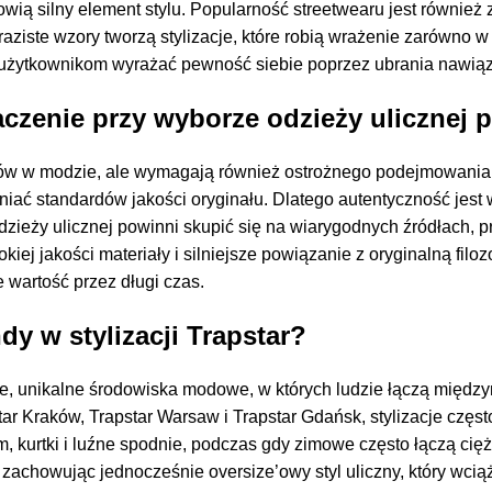
owią silny element stylu. Popularność streetwearu jest również
ziste wzory tworzą stylizacje, które robią wrażenie zarówno w ż
użytkownikom wyrażać pewność siebie poprzez ubrania nawiązu
czenie przy wyborze odzieży ulicznej 
 w modzie, ale wymagają również ostrożnego podejmowania dec
niać standardów jakości oryginału. Dlatego autentyczność jes
zieży ulicznej powinni skupić się na wiarygodnych źródłach, pr
iej jakości materiały i silniejsze powiązanie z oryginalną filoz
 wartość przez długi czas.
dy w stylizacji Trapstar?
e, unikalne środowiska modowe, w których ludzie łączą między
r Kraków, Trapstar Warsaw i Trapstar Gdańsk, stylizacje częst
m, kurtki i luźne spodnie, podczas gdy zimowe często łączą ci
 zachowując jednocześnie oversize’owy styl uliczny, który wci