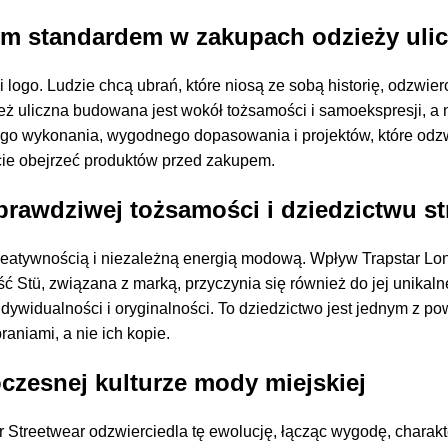
ym standardem w zakupach odzieży uli
 logo. Ludzie chcą ubrań, które niosą ze sobą historię, odzwierc
ż uliczna budowana jest wokół tożsamości i samoekspresji, a n
jnego wykonania, wygodnego dopasowania i projektów, które odz
cie obejrzeć produktów przed zakupem.
 prawdziwej tożsamości i dziedzictwu 
, kreatywnością i niezależną energią modową. Wpływ Trapstar
ć Stü, związana z marką, przyczynia się również do jej unikaln
dywidualności i oryginalności. To dziedzictwo jest jednym z p
raniami, a nie ich kopie.
czesnej kulturze mody miejskiej
ar Streetwear odzwierciedla tę ewolucję, łącząc wygodę, charak