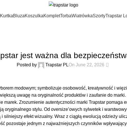
Kurtka
Bluza
Koszulka
Komplet
Torba
Wiatrówka
Szorty
Trapstar 
UNCATEGORIZED
pstar jest ważna dla bezpieczeństw
0
Posted by
Trapstar PL
On June 22, 2026
 wyborem modowym; symbolizuje osobowość, kreatywność i więzi
iększą uwagę na oryginalność produktów i zaufanie do marki. 
ie marek. Zrozumienie autentyczności marki Trapstar pomaga 
ają oryginalnego stylu. Od oversize’owych sylwetek i warstwowyc
ą i silniejszy efekt wizualny. Wraz z ciągłą ewolucją odzieży
ść pozostaje jednym z najważniejszych czynników wpływający