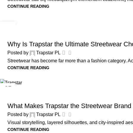
CONTINUE READING
09
JUN
UNCATEGORIZED
Why Is Trapstar the Ultimate Streetwear C
0
Posted by
Trapstar PL
Streetwear has become far more than a fashion category. Acro
CONTINUE READING
25
MAY
UNCATEGORIZED
What Makes Trapstar the Streetwear Brand 
0
Posted by
Trapstar PL
Visual storytelling, layered silhouettes, and city-inspired a
CONTINUE READING