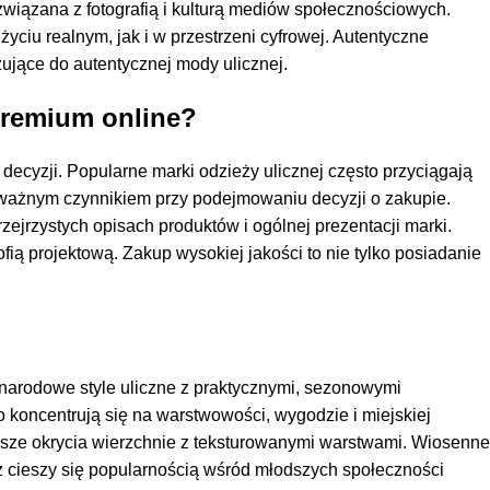
 związana z fotografią i kulturą mediów społecznościowych.
yciu realnym, jak i w przestrzeni cyfrowej. Autentyczne
jące do autentycznej mody ulicznej.
premium online?
yzji. Popularne marki odzieży ulicznej często przyciągają
t ważnym czynnikiem przy podejmowaniu decyzji o zakupie.
zejrzystych opisach produktów i ogólnej prezentacji marki.
ofią projektową. Zakup wysokiej jakości to nie tylko posiadanie
narodowe style uliczne z praktycznymi, sezonowymi
o koncentrują się na warstwowości, wygodzie i miejskiej
ęższe okrycia wierzchnie z teksturowanymi warstwami. Wiosenne
ąż cieszy się popularnością wśród młodszych społeczności