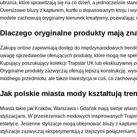
ubrania, które sprawdzają się na co dzień, a jednocześnie stan
Oversizowe bluzy z kapturem, kurtki o dopasowanym kroju i wyra
modele zachowują oryginalny kierunek kreatywny, pozwalając 
Dlaczego oryginalne produkty mają zna
Zakupy online zapewniają dostęp do międzynarodowych trendów
uwagę sprzedawców oferujących produkty, które mogą nie speł
Kupujący poszukujący kolekcji Trapstar UK lub ekskluzywnej od
Oryginalne produkty zazwyczaj oferują lepszą konstrukcję, wysok
modnego przedmiotu, ale także inwestycja w coś, co zachowuje
Jak polskie miasta mody kształtują tren
Miasta takie jak Kraków, Warszawa i Gdańsk mają swoje własn
stylizacjami. W przestrzeniach modowych inspirowanych Trapsta
estetyce. Jesienne stylizacje mogą obejmować bluzy z kapture
stylizacje zazwyczaj eksperymentują z lżejszymi połączeniami,