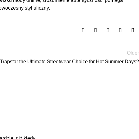
dowisku mody online, zrozumienie autentyczności pomaga
woczesny styl uliczny.
Older
 Trapstar the Ultimate Streetwear Choice for Hot Summer Days?
dziej niż kiedy...