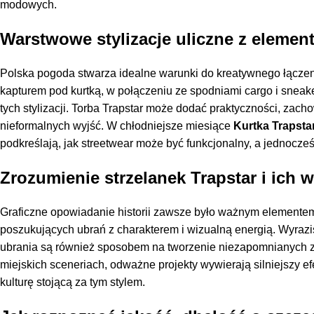
modowych.
Warstwowe stylizacje uliczne z elemen
Polska pogoda stwarza idealne warunki do kreatywnego łączenia w
kapturem pod kurtką, w połączeniu ze spodniami cargo i sneak
tych stylizacji. Torba Trapstar może dodać praktyczności, zac
nieformalnych wyjść. W chłodniejsze miesiące
Kurtka Trapsta
podkreślają, jak streetwear może być funkcjonalny, a jednocześ
Zrozumienie strzelanek Trapstar i ich
Graficzne opowiadanie historii zawsze było ważnym elementem 
poszukujących ubrań z charakterem i wizualną energią. Wyrazis
ubrania są również sposobem na tworzenie niezapomnianych zdj
miejskich sceneriach, odważne projekty wywierają silniejszy e
kulturę stojącą za tym stylem.