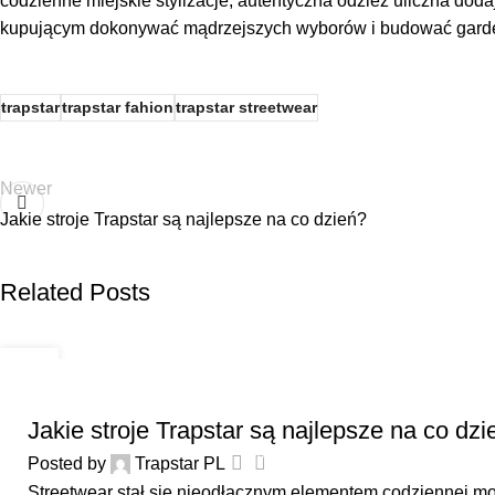
codzienne miejskie stylizacje, autentyczna odzież uliczna do
kupującym dokonywać mądrzejszych wyborów i budować garderob
trapstar
trapstar fahion
trapstar streetwear
Newer
Jakie stroje Trapstar są najlepsze na co dzień?
Related Posts
13
JUL
UNCATEGORIZED
Jakie stroje Trapstar są najlepsze na co dzi
0
Posted by
Trapstar PL
Streetwear stał się nieodłącznym elementem codziennej mody