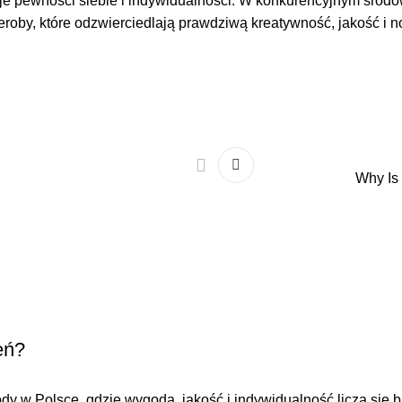
daje pewności siebie i indywidualności. W konkurencyjnym śro
y, które odzwierciedlają prawdziwą kreatywność, jakość i no
Why Is
eń?
 w Polsce, gdzie wygoda, jakość i indywidualność liczą się bar